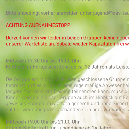
Bitte unbedingt vorher anmelden unter
jugend@dav-tau
ACHTUNG AUFNAHMESTOPP:
Derzeit können wir leider in beiden Gruppen keine neu
unserer Warteliste an. Sobald wieder Kapazitäten frei
Mittwoch 17.30 Uhr bis 19.00 Uhr:
Klettern für Fortgeschrittene ab ca. 12 Jahren als Lei
Die Gruppe am Mittwoch ist eine geschlossene Gruppe mi
begrenzt und es wird hier eine regelmäßige Anwesenheit 
längere Zeit nicht am Training teilnehmen kann, muss d
Kinder werden in dieser Gruppe auch im Hinblick auf Fel
gewisses Können im Klettern generell und hohe Sicherhe
sollte - wenn möglich - vorhanden sein oder zumindest
Mittwoch 19.00 Uhr bis 21.00 Uhr
offener Klettertreff für Jugendliche ab 14 Jahre