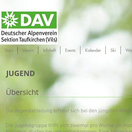
Start
Verein
Infoheft
Events
Kalender
Ski
Wa
JUGEND
Übersicht
Die Jugendabteilung erfreut sich bei den jüngsten Mitgli
Die Jugendgruppe trifft sich zweimal pro Woche am Kle
bouldern, dürfen bei uns vorbeikommen. Eine Jahreskar