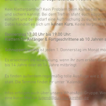
Kein Kletterpartner? Kein Problem beim Klettertreff am
und sichern kannst. Bei dem Treffen steht euch kostenlos
einführt und bei Bedarf eine Auffrischung zu euren Klet
Dabei handelt es sich um
keinen Kurs.
Keine Verpflicht
Donnerstag 17.30 Uhr bis 19.00 Uhr:
Klettern für Anfänger & Fortgeschrittene ab 10 Jahren al
Schnuppertraining
ist jeden 1. Donnerstag im Monat mö
Es erleichtert die Abwicklung, wenn ihr zum ersten Bes
bis 14 Jahre oder ab 14 Jahre mitbringt.
Es
finden außerdem regelmäßig tolle Ausflüge wie z. B.
statt. Die Termine findet ihr unter "Kalender".
Infos erfolgen auch über unsere WhatsApp-Gruppe. Wen
eine kurze Mail an
jugend@dav-taufkirchen.de