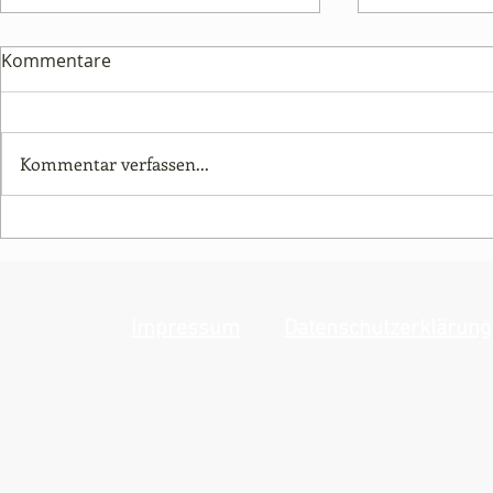
Klettersteigkurs
Kommentare
Klettersteigkurs
Klettersteigkurs am Grünstein
So.14.6.2026 (Ausweichtermin
Kommentar verfassen...
Sa. 13.6.)
Im Herzen 
Tauern
Impressum
Datenschutzerklärung