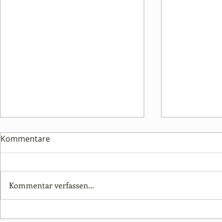
Klettersteigkurs
Kommentare
Klettersteigkurs
Klettersteigkurs am Grünstein
So.14.6.2026 (Ausweichtermin
Kommentar verfassen...
Sa. 13.6.)
Im Herzen 