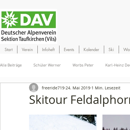
Start
Verein
Infoheft
Events
Kalender
Ski
Wa
Alle Beiträge
Schüler Werner
Worbs Peter
Karl-Heinz De
freeride719
24. Mai 2019
1 Min. Lesezeit
Skitour Feldalpho