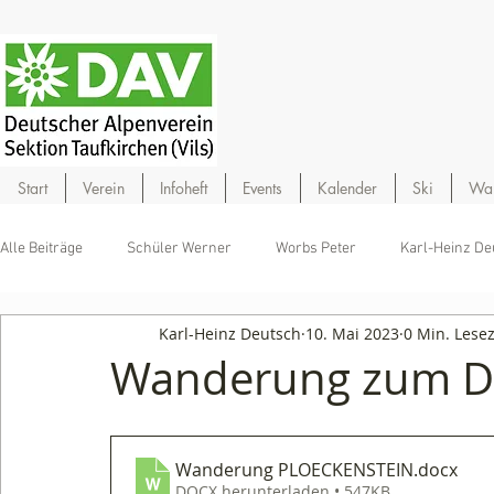
Start
Verein
Infoheft
Events
Kalender
Ski
Wa
Alle Beiträge
Schüler Werner
Worbs Peter
Karl-Heinz De
Karl-Heinz Deutsch
10. Mai 2023
0 Min. Lesez
Wanderung zum Dr
Wanderung PLOECKENSTEIN
.docx
DOCX herunterladen • 547KB