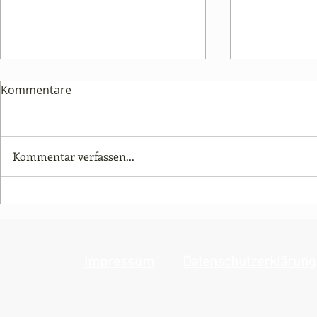
Klettersteigkurs
Kommentare
Klettersteigkurs
Klettersteigkurs am Grünstein
So.14.6.2026 (Ausweichtermin
Kommentar verfassen...
Sa. 13.6.)
Im Herzen 
Tauern
Impressum
Datenschutzerklärung