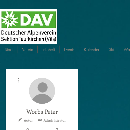
Start
Verein
Infoheft
Events
Kalender
Ski
Wa
Weitere Optionen
Worbs Peter
Autor
Administrator
0
0