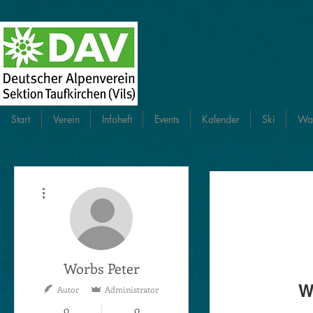
Start
Verein
Infoheft
Events
Kalender
Ski
Wa
Weitere Optionen
Worbs Peter
W
Autor
Administrator
0
0